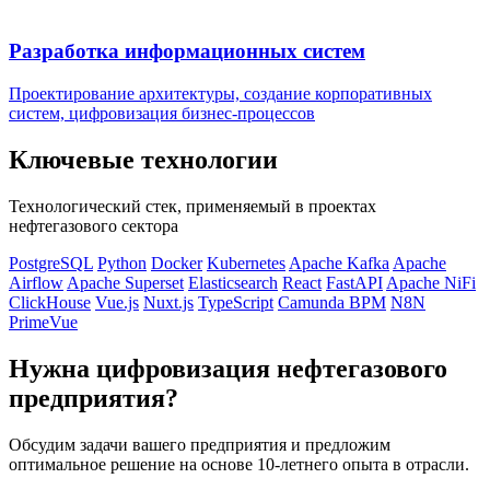
Разработка информационных систем
Проектирование архитектуры, создание корпоративных
систем, цифровизация бизнес-процессов
Ключевые технологии
Технологический стек, применяемый в проектах
нефтегазового сектора
PostgreSQL
Python
Docker
Kubernetes
Apache Kafka
Apache
Airflow
Apache Superset
Elasticsearch
React
FastAPI
Apache NiFi
ClickHouse
Vue.js
Nuxt.js
TypeScript
Camunda BPM
N8N
PrimeVue
Нужна цифровизация нефтегазового
предприятия?
Обсудим задачи вашего предприятия и предложим
оптимальное решение на основе 10-летнего опыта в отрасли.